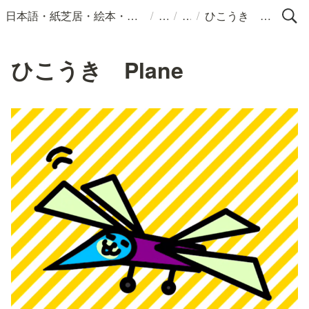
/
/
/
日本語・紙芝居・絵本・イラスト
ひこうき Plane
ひこうき Plane